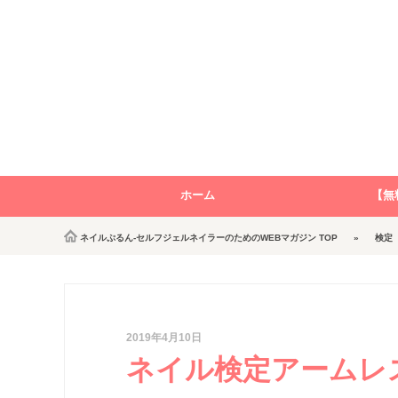
ホーム
【無
ネイルぷるん-セルフジェルネイラーのためのWEBマガジン
TOP
検定
2019年4月10日
ネイル検定アームレ